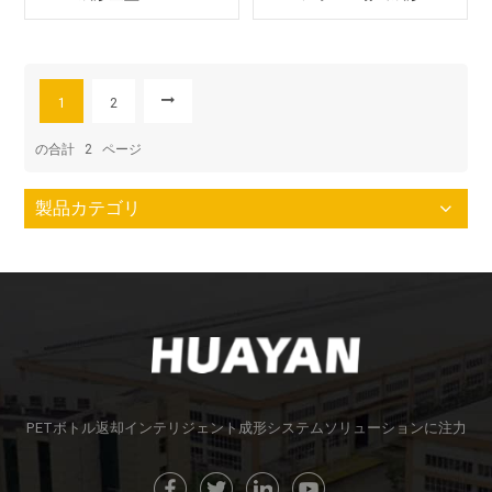
1
2
の合計
2
ページ
製品カテゴリ
PETボトル返却インテリジェント成形システムソリューションに注力