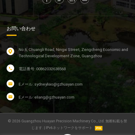
お問い合わせ
No.6, Chuangli Road, Ningxi Street, Zengcheng Economic and
Technological Development Zone, Guangzhou
電話番号: 00862032638568
Eメール: sydneyliao@gzhuayan.com
Eメール: eliang@gzhuayan.com
© 2026 Guangzhou Huayan Precision Machinery Co., Ltd. 無断転載を禁
じます. | IPv6ネットワークをサポート