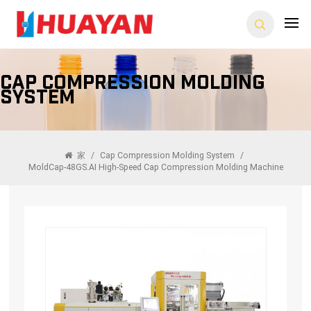
Cap Compression Molding
System
家
/
Cap Compression Molding System
/
MoldCap-48GS.AI High-Speed Cap Compression Molding Machine