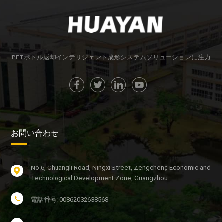
もっと詳しく知
もっと詳しく知
る
る
PETボトル返却インテリジェント成形システムソリューションに注力
お問い合わせ
No.6, Chuangli Road, Ningxi Street, Zengcheng Economic and
Technological Development Zone, Guangzhou
電話番号: 00862032638568