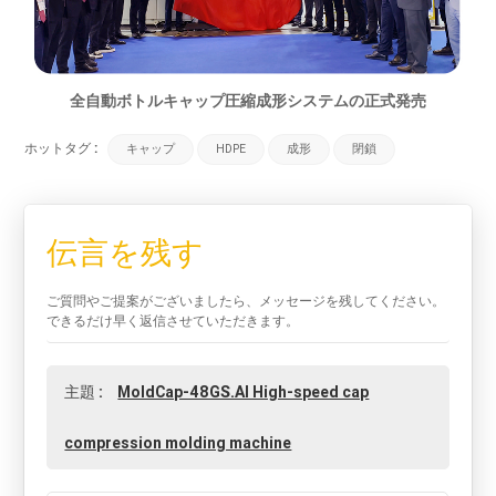
全自動ボトルキャップ圧縮成形システムの正式発売
ホットタグ :
キャップ
HDPE
成形
閉鎖
伝言を残す
ご質問やご提案がございましたら、メッセージを残してください。
できるだけ早く返信させていただきます。
主題 :
MoldCap-48GS.AI High-speed cap
compression molding machine