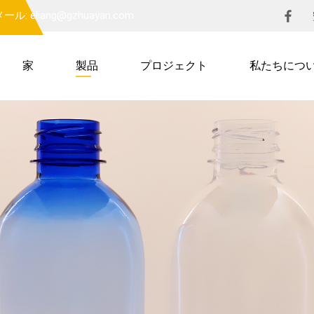
ール: eliang@gzhuayan.com
家
製品
プロジェクト
私たちにつ