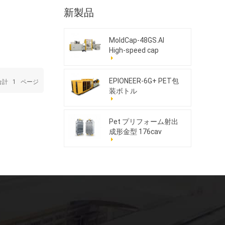
新製品
MoldCap-48GS.AI
High-speed cap
compression molding
machine
EPIONEER-6G+ PET包
合計
1
ページ
装ボトル
Pet プリフォーム射出
成形金型 176cav