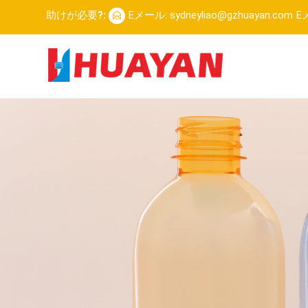
助けが必要?:
Eメール: sydneyliao@gzhuayan.com
Eメ