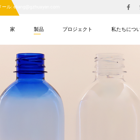
ール: eliang@gzhuayan.com
家
製品
プロジェクト
私たちにつ