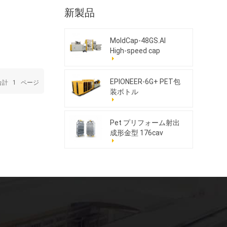
新製品
MoldCap-48GS.AI
High-speed cap
compression molding
machine
EPIONEER-6G+ PET包
合計
1
ページ
装ボトル
Pet プリフォーム射出
成形金型 176cav