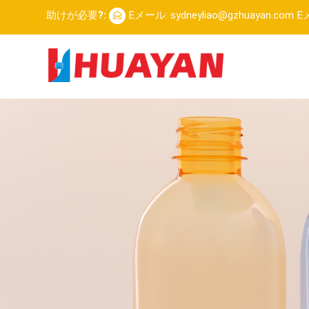
助けが必要?:
Eメール: sydneyliao@gzhuayan.com
Eメ