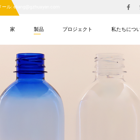
ール: eliang@gzhuayan.com
家
製品
プロジェクト
私たちにつ