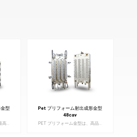
形金型
Pet プリフォーム射出成形金型
Ep
48cav
エ
PET プリフォーム金型は、最高級のプラスチック ボトルを製造するための基礎コンポーネントである PET プリフォームの製造において重要な要素です。
PET プリフォーム金型は、高品質のペットボトルの構成要素となる PET プリフォームの製造に不可欠なコンポーネントです。