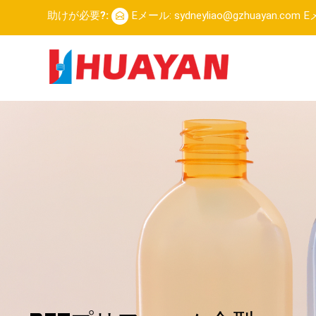
助けが必要?:
Eメール: sydneyliao@gzhuayan.com
Eメ