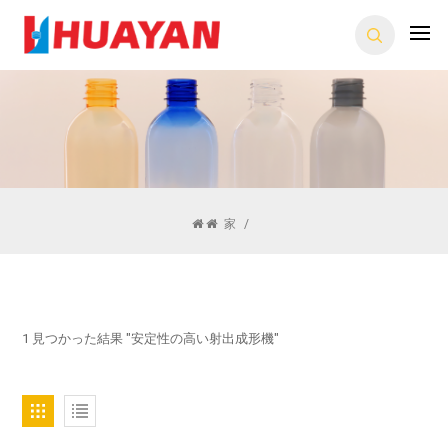
家
/
1 見つかった結果 "安定性の高い射出成形機"