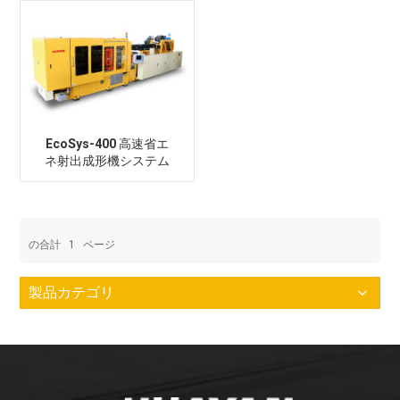
EcoSys-400 高速省エ
ネ射出成形機システム
の合計
1
ページ
製品カテゴリ