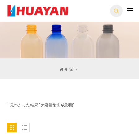
家
/
1 見つかった結果 "大容量射出成形機"